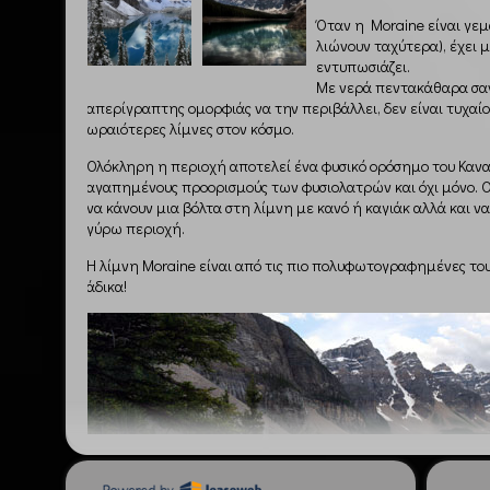
Όταν η Moraine είναι γεμά
λιώνουν ταχύτερα), έχει
εντυπωσιάζει.
Με νερά πεντακάθαρα σαν
απερίγραπτης ομορφιάς να την περιβάλλει, δεν είναι τυχαίο
ωραιότερες λίμνες στον κόσμο.
Ολόκληρη η περιοχή αποτελεί ένα φυσικό ορόσημο του Καναδ
αγαπημένους προορισμούς των φυσιολατρών και όχι μόνο. Ο
να κάνουν μια βόλτα στη λίμνη με κανό ή καγιάκ αλλά και
γύρω περιοχή.
Η λίμνη Moraine είναι από τις πιο πολυφωτογραφημένες το
άδικα!