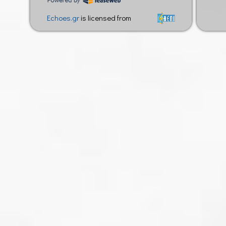
Echoes.gr
is licensed from