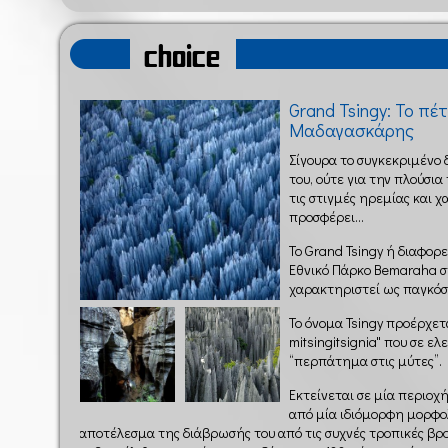
choice
Grand Tsingy: Το πέ
Μαδαγασκάρης
Σίγουρα το συγκεκριμένο 
του, ούτε για την πλούσι
τις στιγμές ηρεμίας και 
προσφέρει...
Το Grand Tsingy ή διαφορε
Εθνικό Πάρκο Bemaraha σ
χαρακτηριστεί ως παγκόσ
Το όνομα Tsingy προέρχετ
mitsingitsignia" που σε 
“περπάτημα στις μύτες”.
Εκτείνεται σε μία περιοχ
από μία ιδιόμορφη μορφολ
αποτέλεσμα της διάβρωσής του από τις συχνές τροπικές βρο