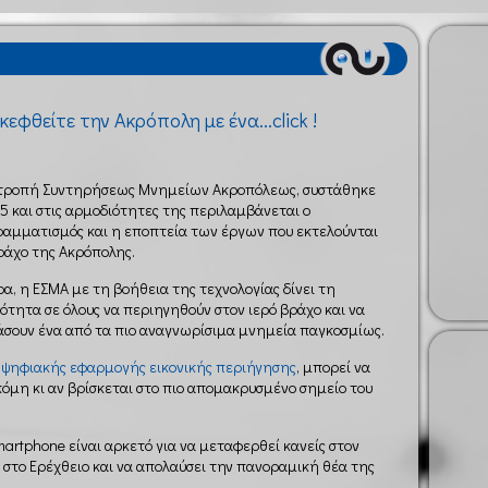
κεφθείτε την Ακρόπολη με ένα...click !
τροπή Συντηρήσεως Μνημείων Ακροπόλεως, συστάθηκε
75 και στις αρμοδιότητες της περιλαμβάνεται ο
αμματισμός και η εποπτεία των έργων που εκτελούνται
ράχο της Ακρόπολης.
α, η ΕΣΜΑ με τη βοήθεια της τεχνολογίας δίνει τη
ότητα σε όλους να περιηγηθούν στον ιερό βράχο και να
σουν ένα από τα πιο αναγνωρίσιμα μνημεία παγκοσμίως.
ψηφιακής εφαρμογής εικονικής περιήγησης
, μπορεί να
όμη κι αν βρίσκεται στο πιο απομακρυσμένο σημείο του
smartphone είναι αρκετό για να μεταφερθεί κανείς στον
 στο Ερέχθειο και να απολαύσει την πανοραμική θέα της