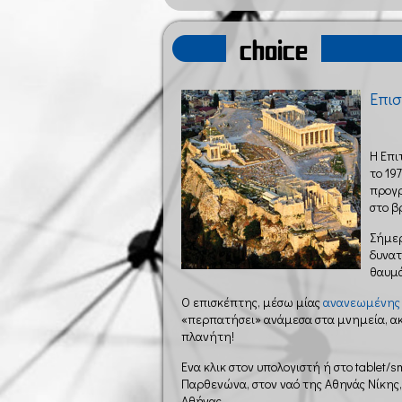
choice
Επισ
Η Επι
το 19
προγρ
στο β
Σήμερ
δυνατ
θαυμά
Ο επισκέπτης, μέσω μίας
ανανεωμένης 
«περπατήσει» ανάμεσα στα μνημεία, ακ
πλανήτη!
Ένα κλικ στον υπολογιστή ή στο tablet/
Παρθενώνα, στον ναό της Αθηνάς Νίκης,
Αθήνας.