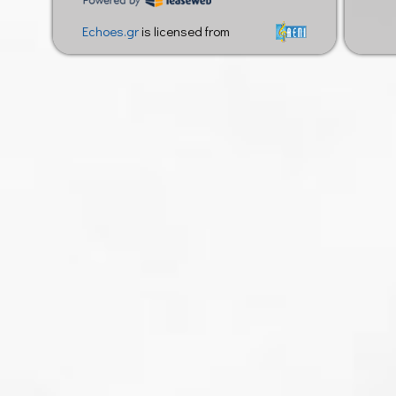
Echoes.gr
is licensed from