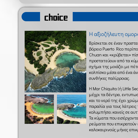
choice
Η αξιοζήλευτη ομορ
Βρίσκεται σε έναν προστα
βόρειο Puerto Rico περίπ
Chuan και «κρύβεται» πί
προστατεύουν από τα κύμ
σχήμα της μοιάζει με πέτ
κολπίσκο μέσα από ένα ά
συνθήκες παλίρροιας.
Η Mar Chiquita (ή Little 
μέχρι τα δέντρα, εντυπω
και το νερό της έχει χρώμ
παραλία για τους λάτρεις
κολυμπήσει κανείς σε αυτ
Τα κύματα που εισέρχοντα
ρεύματα που επικρατούν ε
καλοκαιρινούς μήνες επικ