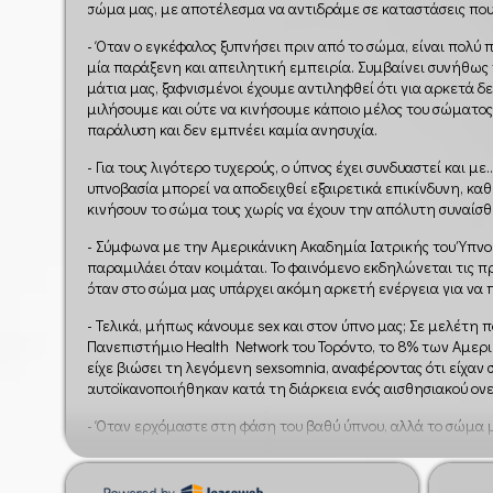
σώμα μας, με αποτέλεσμα να αντιδράμε σε καταστάσεις που 
- Όταν ο εγκέφαλος ξυπνήσει πριν από το σώμα, είναι πολύ
μία παράξενη και απειλητική εμπειρία. Συμβαίνει συνήθως 
μάτια μας, ξαφνισμένοι έχουμε αντιληφθεί ότι για αρκετά 
μιλήσουμε και ούτε να κινήσουμε κάποιο μέλος του σώματος
παράλυση και δεν εμπνέει καμία ανησυχία.
- Για τους λιγότερο τυχερούς, ο ύπνος έχει συνδυαστεί και μ
υπνοβασία μπορεί να αποδειχθεί εξαιρετικά επικίνδυνη, κα
κινήσουν το σώμα τους χωρίς να έχουν την απόλυτη συναίσ
- Σύμφωνα με την Αμερικάνικη Ακαδημία Ιατρικής του Ύπν
παραμιλάει όταν κοιμάται. Το φαινόμενο εκδηλώνεται τις π
όταν στο σώμα μας υπάρχει ακόμη αρκετή ενέργεια για να π
- Τελικά, μήπως κάνουμε sex και στον ύπνο μας; Σε μελέτη
Πανεπιστήμιο Health Network του Τορόντο, το 8% των Αμερ
είχε βιώσει τη λεγόμενη sexsomnia, αναφέροντας ότι είχαν
αυτοϊκανοποιήθηκαν κατά τη διάρκεια ενός αισθησιακού ονε
- Όταν ερχόμαστε στη φάση του βαθύ ύπνου, αλλά το σώμα μ
της παράλυσης (άρα οι αισθήσεις είναι ενεργοποιημένες), ί
σπασμού κάπως… τρομακτικό. Ξυπνάμε απότομα από έναν πο
προκληθεί έκρηξη δίπλα μας. Φυσικά κάτι τέτοιο δεν έχει σ