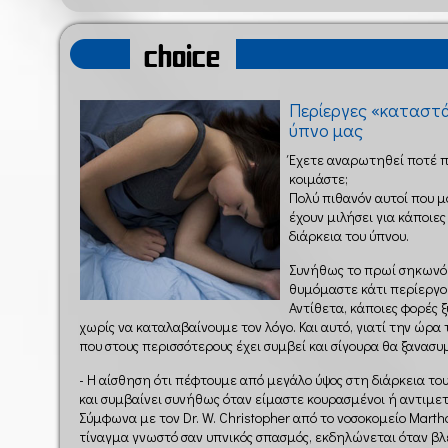
choice
Περίεργες «καταστά
ύπνο μας
Έχετε αναρωτηθεί ποτέ π
κοιμάστε;
Πολύ πιθανόν αυτοί που μο
έχουν μιλήσει για κάποιε
διάρκεια του ύπνου.
Συνήθως το πρωί σηκωνό
θυμόμαστε κάτι περίεργο
Αντίθετα, κάποιες φορές
χωρίς να καταλαβαίνουμε τον λόγο. Και αυτό, γιατί την ώρα
που στους περισσότερους έχει συμβεί και σίγουρα θα ξανασυ
- Η αίσθηση ότι πέφτουμε από μεγάλο ύψος στη διάρκεια το
και συμβαίνει συνήθως όταν είμαστε κουρασμένοι ή αντιμε
Σύμφωνα με τον Dr. W. Christopher από το νοσοκομείο Martha 
τίναγμα γνωστό σαν υπνικός σπασμός, εκδηλώνεται όταν βλ