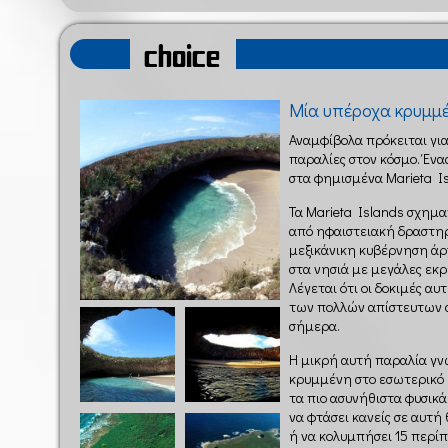
choice
Μία υπέροχα κρυμμέ
Αναμφίβολα πρόκειται για
παραλίες στον κόσμο. Ένα
στα φημισμένα Marieta Is
Τα Marieta Islands σχημ
από ηφαιστειακή δραστηρι
μεξικάνικη κυβέρνηση άρχ
στα νησιά με μεγάλες εκρή
Λέγεται ότι οι δοκιμές αυ
των πολλών απίστευτων 
σήμερα.
Η μικρή αυτή παραλία γν
κρυμμένη στο εσωτερικό 
τα πιο ασυνήθιστα φυσικά
να φτάσει κανείς σε αυτή
ή να κολυμπήσει 15 περίπ