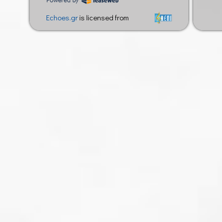
Echoes.gr
is licensed from