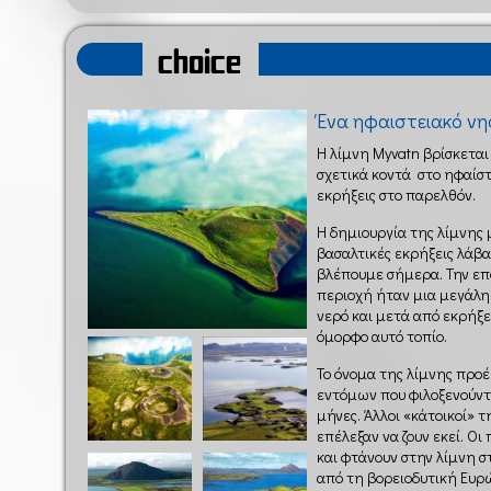
choice
Ένα ηφαιστειακό νη
Η λίμνη Myvatn βρίσκεται
σχετικά κοντά στο ηφαίστε
εκρήξεις στο παρελθόν.
Η δημιουργία της λίμνης 
βασαλτικές εκρήξεις λάβ
βλέπουμε σήμερα. Την επ
περιοχή ήταν μια μεγάλη 
νερό και μετά από εκρήξε
όμορφο αυτό τοπίο.
Το όνομα της λίμνης προ
εντόμων που φιλοξενούντα
μήνες. Άλλοι «κάτοικοί» τ
επέλεξαν να ζουν εκεί. Οι
και φτάνουν στην λίμνη σ
από τη βορειοδυτική Ευρ