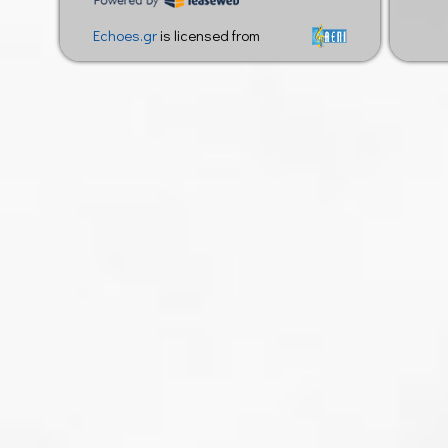
Echoes.gr
is licensed from