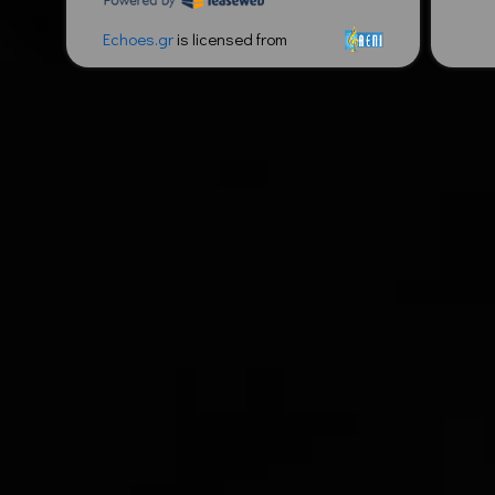
Echoes.gr
is licensed from