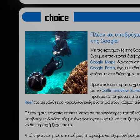
choice
Πλέον και υποβρύχιε
της Google!
Με τις εφαρμογές της Goo
Έχουμε επισκεφτεί διάφο
Google Maps
, διάφορα σ
Google Earth
, έχουμε «δε
φτάσαμε στο διάστημα μ
Πριν από δύο περίπου χρό
με το
Catlin Seaview Surv
πραγματοποιήσουμε μία 
Reef
(το μεγαλύτερο κοραλλιογενές σύστημα στον κόσμο) μ
Πλέον η συνεργασία επεκτείνεται σε περισσότερες τοποθεσί
υποβρύχιες διαδρομές με ένα φωτογραφικό υλικό που ξεπερ
κάθε περιοχή ξεχωριστά.
Από την άνεση του σπιτιού μας μπορούμε να εξερευνήσουμ