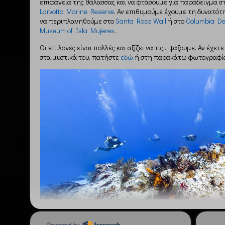
επιφάνεια της θάλασσας και να φτάσουμε για παράδειγμα σ
Larvotto Marine Reserve
. Αν επιθυμούμε έχουμε τη δυνατότ
να περιπλανηθούμε στο
Santa Rosa Wall
ή στο
Columbia D
Museum of Isla Mujeres
.
Οι επιλογές είναι πολλές και αξίζει να τις… ψάξουμε. Αν έχετ
στα μυστικά του, πατήστε
εδώ
ή στη παρακάτω φωτογραφί