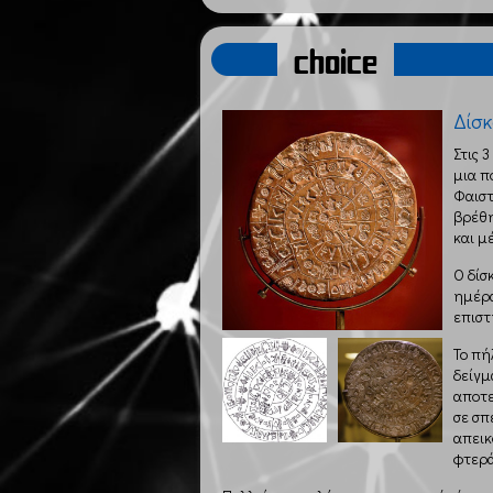
choice
Δίσκ
Στις 3
μια π
Φαιστ
βρέθη
και μ
Ο δίσ
ημέρα
επιστ
Το πή
δείγμ
αποτε
σε σπ
απεικ
φτερά