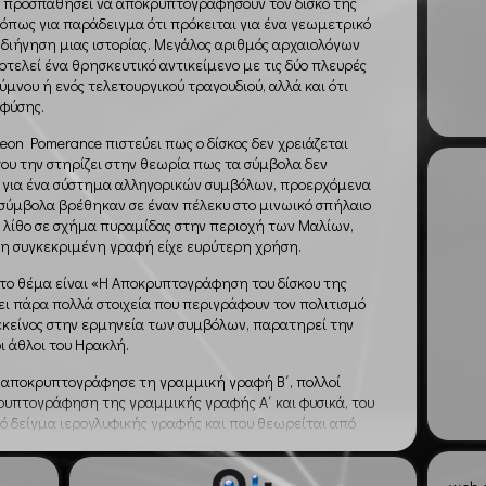
υν προσπαθήσει να αποκρυπτογραφήσουν τον δίσκο της
 όπως για παράδειγμα ότι πρόκειται για ένα γεωμετρικό
 διήγηση μιας ιστορίας. Μεγάλος αριθμός αρχαιολόγων
ποτελεί ένα θρησκευτικό αντικείμενο με τις δύο πλευρές
ύμνου ή ενός τελετουργικού τραγουδιού, αλλά και ότι
 φύσης.
eon Pomerance πιστεύει πως ο δίσκος δεν χρειάζεται
ου την στηρίζει στην θεωρία πως τα σύμβολα δεν
 για ένα σύστημα αλληγορικών συμβόλων, προερχόμενα
 σύμβολα βρέθηκαν σε έναν πέλεκυ στο μινωικό σπήλαιο
 λίθο σε σχήμα πυραμίδας στην περιοχή των Μαλίων,
η συγκεκριμένη γραφή είχε ευρύτερη χρήση.
ε το θέμα είναι «Η Αποκρυπτογράφηση του δίσκου της
ι πάρα πολλά στοιχεία που περιγράφουν τον πολιτισμό
ι εκείνος στην ερμηνεία των συμβόλων, παρατηρεί την
 άθλοι του Ηρακλή.
ris αποκρυπτογράφησε τη γραμμική γραφή Β΄, πολλοί
υπτογράφηση της γραμμικής γραφής Α΄ και φυσικά, του
κό δείγμα ιερογλυφικής γραφής και που θεωρείται από
ια και παρά τις πολλές και σοβαρές προσπάθειες, κανείς