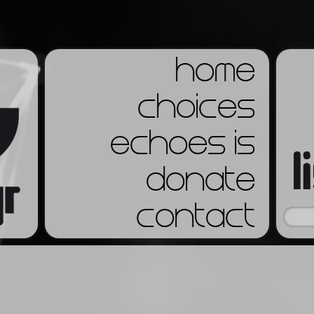
home
choices
echoes is
donate
contact