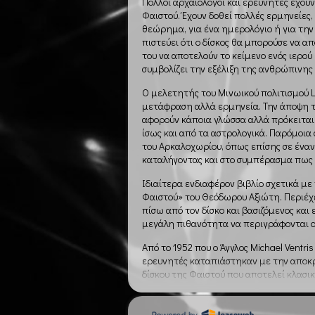
Πολλοί αρχαιολόγοι και ερευνητές έχο
Φαιστού. Έχουν δοθεί πολλές ερμηνείες,
θεώρημα, για ένα ημερολόγιο ή για την
πιστεύει ότι ο δίσκος θα μπορούσε να α
του να αποτελούν το κείμενο ενός ιερού 
συμβολίζει την εξέλιξη της ανθρώπινης
Ο μελετητής του Μινωικού πολιτισμού L
μετάφραση αλλά ερμηνεία. Την άποψη τ
αφορούν κάποια γλώσσα αλλά πρόκειται
ίσως και από τα αστρολογικά. Παρόμοια
του Αρκαλοχωρίου, όπως επίσης σε έναν
καταλήγοντας και στο συμπέρασμα πως 
Ιδιαίτερα ενδιαφέρον βιβλίο σχετικά μ
Φαιστού» του Θεόδωρου Αξιώτη. Περιέχε
πίσω από τον δίσκο και βασιζόμενος κα
μεγάλη πιθανότητα να περιγράφονται οι
Από το 1952 που ο Άγγλος Michael Vent
ερευνητές καταπιάστηκαν με την αποκρ
δίσκου της Φαιστού που αποτελεί κλασι
πολλούς μητέρα της γραμμικής Α.
Από τότε μεσολάβησαν πενήντα δύο χρόν