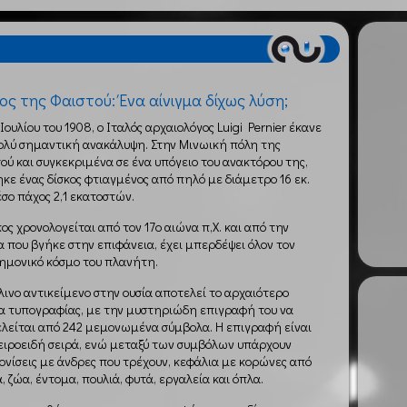
ος της Φαιστού: Ένα αίνιγμα δίχως λύση;
 Ιουλίου του 1908, ο Ιταλός αρχαιολόγος Luigi Pernier έκανε
ολύ σημαντική ανακάλυψη. Στην Μινωική πόλη της
ού και συγκεκριμένα σε ένα υπόγειο του ανακτόρου της,
κε ένας δίσκος φτιαγμένος από πηλό με διάμετρο 16 εκ.
έσο πάχος 2,1 εκατοστών.
κος χρονολογείται από τον 17ο αιώνα π,Χ. και από την
 που βγήκε στην επιφάνεια, έχει μπερδέψει όλον τον
ημονικό κόσμο του πλανήτη.
λινο αντικείμενο στην ουσία αποτελεί το αρχαιότερο
α τυπογραφίας, με την μυστηριώδη επιγραφή του να
λείται από 242 μεμονωμένα σύμβολα. Η επιγραφή είναι
ειροειδή σειρά, ενώ μεταξύ των συμβόλων υπάρχουν
ονίσεις με άνδρες που τρέχουν, κεφάλια με κορώνες από
, ζώα, έντομα, πουλιά, φυτά, εργαλεία και όπλα.