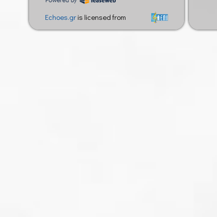
Echoes.gr
is licensed from