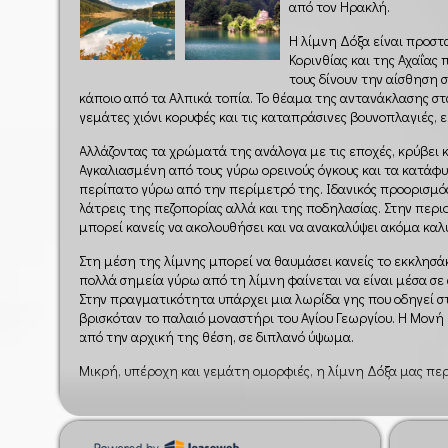
από τον Ηρακλή.
Η λίμνη Δόξα είναι προσ
Κορινθίας και της Αχαΐας 
τους δίνουν την αίσθηση 
κάποιο από τα Αλπικά τοπία. Το θέαμα της αντανάκλασης στ
γεμάτες χιόνι κορυφές και τις καταπράσινες βουνοπλαγιές, 
Αλλάζοντας τα χρώματά της ανάλογα με τις εποχές, κρύβει 
Αγκαλιασμένη από τους γύρω ορεινούς όγκους και τα κατάφυτ
περίπατο γύρω από την περίμετρό της. Ιδανικός προορισμός 
λάτρεις της πεζοπορίας αλλά και της ποδηλασίας. Στην περ
μπορεί κανείς να ακολουθήσει και να ανακαλύψει ακόμα καλ
Στη μέση της λίμνης μπορεί να θαυμάσει κανείς το εκκλησάκ
πολλά σημεία γύρω από τη λίμνη φαίνεται να είναι μέσα σε
Στην πραγματικότητα υπάρχει μια λωρίδα γης που οδηγεί στ
βρισκόταν το παλαιό μοναστήρι του Αγίου Γεωργίου. Η Μον
από την αρχική της θέση, σε διπλανό ύψωμα.
Μικρή, υπέροχη και γεμάτη ομορφιές, η λίμνη Δόξα μας πε