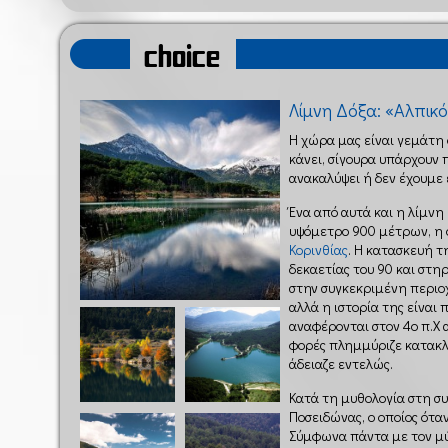
choice
Λίμνη Δόξα: «Αλπικ
Η χώρα μας είναι γεμάτη 
κάνει, σίγουρα υπάρχουν
ανακαλύψει ή δεν έχουμε 
Ένα από αυτά και η λίμνη
υψόμετρο 900 μέτρων, η 
Κορινθίας
. Η κατασκευή 
δεκαετίας του 90 και στη
στην συγκεκριμένη περιοχ
αλλά η ιστορία της είναι 
αναφέρονται στον 4ο π.Χ α
φορές πλημμύριζε κατακλ
άδειαζε εντελώς.
Κατά τη μυθολογία στη σ
Ποσειδώνας, ο οποίος ότ
Σύμφωνα πάντα με τον μύ