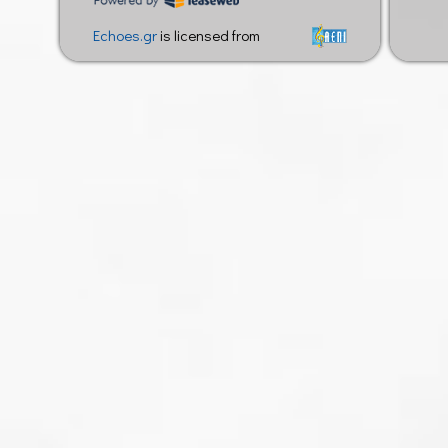
Echoes.gr
is licensed from