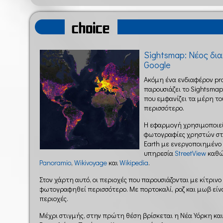
choice
Sightsmap: Νέος δι
Google
Ακόμη ένα ενδιαφέρον pro
παρουσιάζει το Sightsmap
που εμφανίζει τα μέρη τ
περισσότερο.
Η εφαρμογή χρησιμοποιεί
φωτογραφίες χρηστών στι
Earth με ενεργοποιημένο
υπηρεσία
StreetView
καθώς
Panoramio
,
Wikivoyage
και
Wikipedia
.
Στον χάρτη αυτό, οι περιοχές που παρουσιάζονται με κίτριν
φωτογραφηθεί περισσότερο. Με πορτοκαλί, ροζ και μωβ εί
περιοχές.
Μέχρι στιγμής, στην πρώτη θέση βρίσκεται η Νέα Υόρκη κα