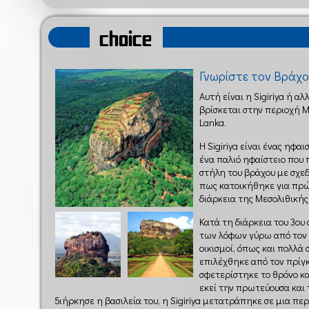
choice
Γνωρίστε τον Βράχ
Αυτή είναι η Sigiriya ή α
βρίσκεται στην περιοχή M
Lanka.
Η Sigiriya είναι ένας ηφα
ένα παλιό ηφαίστειο που 
στήλη του βράχου με σχεδ
πως κατοικήθηκε για πρώ
διάρκεια της Μεσολιθικής
Κατά τη διάρκεια του 3ου 
των λόφων γύρω από τον 
οικισμοί, όπως και πολλά
επιλέχθηκε από τον πρίγκ
σφετερίστηκε το θρόνο κ
εκεί την πρωτεύουσα και 
διήρκησε η βασιλεία του, η Sigiriya μετατράπηκε σε μια πε