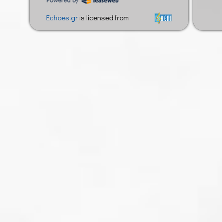
Echoes.gr
is licensed from