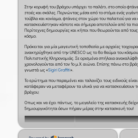
Στην κορυφή του βράχου υπάρχει το παλάτι, στο οποίο φτάνε
στοές και σκάλες. Περνώντας μέσα από το στόμα ενός γιγάν
τούβλα και κονίαμα, φτάνεις στον χώρο του παλατιού για να
κατασκευάστηκαν κάποτε και σήμερα αποτελούν από τα πιο
Περίτεχνες δημιουργίες και κήποι που θεωρούνται από τους
κόσμο.
Πρόκειται για μία μαγευτική τοποθεσία με αρχαίες τοιχογρ
ανακηρύχθηκε από την UNESCO ως το 8ο θαύμα του κόσμου
Πολιτιστικής Κληρονομιάς. Σε ορισμένα σπήλαια ανακαλύ
χρονολογούνται από τον 1ο μ.Χ. αιώνα. Επίσης πάνω στο β
γνωστά ως «
Sigiri Graffiti
».
Το ερώτημα που παραμένει και ταλανίζει τους ειδικούς είναι
κατάφεραν να μεταφέρουν τα υλικά για να κατασκευάσουν τ
βράχου;
Όπως και να έχει πάντως, το μεγαλείο της κατασκευής δείχ
δημιουργικότητα όσων πήραν μέρος στην κατασκευή του!