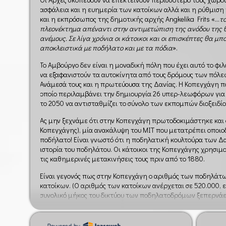
ασφάλεια και η ευημερία των κατοίκων αλλά και η ρύθμιση
και η εκπρόσωπος της δημοτικής αρχής Angkelika Frits «…
τ
πλεονέκτημα απέναντι στην αντιμετώπιση της ανόδου της 
ανέμους. Σε λίγα χρόνια οι κάτοικοι και οι επισκέπτες θα μ
αποκλειστικά με ποδήλατο και με τα πόδια
».
Το Αμβούργο δεν είναι η μοναδική πόλη που έχει αυτό το φιλό
να εξαφανιστούν τα αυτοκίνητα από τους δρόμους των πόλεω
Ανάμεσά τους και η πρωτεύουσα της Δανίας. Η Κοπεγχάγη π
οποίο περιλαμβάνει την δημιουργία 26 υπερ-λεωφόρων για 
το 2050 να αντισταθμίζει το σύνολο των εκπομπών διοξειδί
Ας μην ξεχνάμε ότι στην Κοπεγχάγη πρωτοδοκιμάστηκε και
Κοπεγχάγης), μία ανακάλυψη του ΜΙΤ που μετατρέπει οποι
ποδήλατο! Είναι γνωστό ότι η ποδηλατική κουλτούρα των Δα
ιστορία του ποδηλάτου. Οι κάτοικοι της Κοπεγχάγης χρησι
τις καθημερινές μετακινήσεις τους πριν από το 1880.
Είναι γεγονός πως στην Κοπεγχάγη ο αριθμός των ποδηλάτω
κατοίκων. (Ο αριθμός των κατοίκων ανέρχεται σε 520.000,
συνολικό μήκος του δικτύου των ποδηλατοδρόμων ξεπερνάει
ορισμένους από τους ποδηλατοδρόμους η κίνηση παρουσιάζε
έρευνες έδειξαν πως από συγκεκριμένα σημεία της πόλης, π