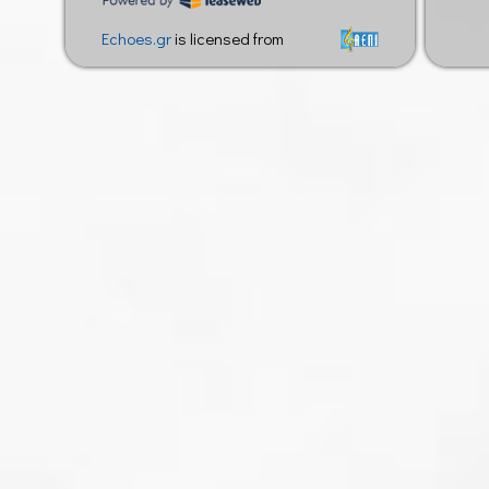
Και όσο απίστευτο και αν ακούγεται, ο πρώτος ποδηλατόδ
το 1910!
Echoes.gr
is licensed from
Με τέτοιες προσπάθειες, το μέλλον φαντάζει πολύ καλύτερο