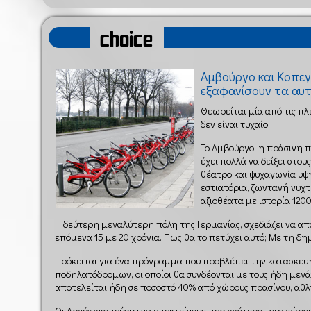
choice
Αμβούργο και Κοπεγ
εξαφανίσουν τα αυτ
Θεωρείται μία από τις πλ
δεν είναι τυχαίο.
Το Αμβούργο, η πράσινη π
έχει πολλά να δείξει στου
θέατρο και ψυχαγωγία υ
εστιατόρια, ζωντανή νυχ
αξιοθέατα με ιστορία 120
Η δεύτερη μεγαλύτερη πόλη της Γερμανίας, σχεδιάζει να α
επόμενα 15 με 20 χρόνια. Πως θα το πετύχει αυτό; Με τη δη
Πρόκειται για ένα πρόγραμμα που προβλέπει την κατασκευ
ποδηλατόδρομων, οι οποίοι θα συνδέονται με τους ήδη μεγά
αποτελείται ήδη σε ποσοστό 40% από χώρους πρασίνου, αθλη
Οι Αρχές σκοπεύουν να επεκτείνουν περισσότερο τους χώρου