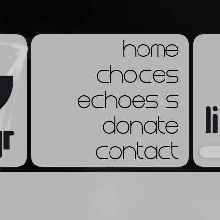
home
choices
echoes is
donate
contact