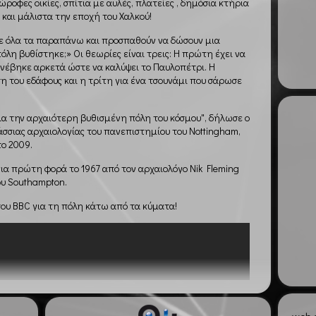
ροφες οικίες, σπίτια με αυλές, πλατείες , δημόσια κτήρια
 και μάλιστα την εποχή του Χαλκού!
ε όλα τα παραπάνω και προσπαθούν να δώσουν μια
λη βυθίστηκε;» Οι θεωρίες είναι τρεις: Η πρώτη έχει να
νέβηκε αρκετά ώστε να καλύψει το Παυλοπέτρι. Η
 του εδάφους και η τρίτη για ένα τσουνάμι που σάρωσε
για την αρχαιότερη βυθισμένη πόλη του κόσμου", δήλωσε ο
σσιας αρχαιολογίας του πανεπιστημίου του Nottingham,
το 2009.
ια πρώτη φορά το 1967 από τον αρχαιολόγο Nik Fleming
ου Southampton.
ου BBC για τη πόλη κάτω από τα κύματα!