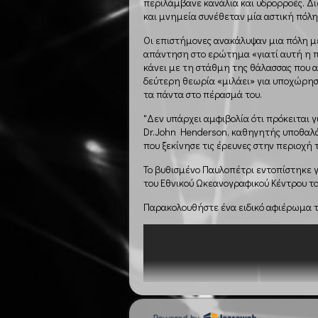
περιλάμβανε κανάλια και υδρορροές. Διώ
και μνημεία συνέθεταν μία αστική πόλη
Οι επιστήμονες ανακάλυψαν μια πόλη μ
απάντηση στο ερώτημα «γιατί αυτή η πό
κάνει με τη στάθμη της θάλασσας που α
δεύτερη θεωρία «μιλάει» για υποχώρηση
τα πάντα στο πέρασμά του.
"Δεν υπάρχει αμφιβολία ότι πρόκειται 
Dr.John Henderson, καθηγητής υποθαλά
που ξεκίνησε τις έρευνες στην περιοχή 
Το βυθισμένο Παυλοπέτρι εντοπίστηκε γ
του Εθνικού Ωκεανογραφικού Κέντρου τ
Παρακολουθήστε ένα ειδικό αφιέρωμα τ