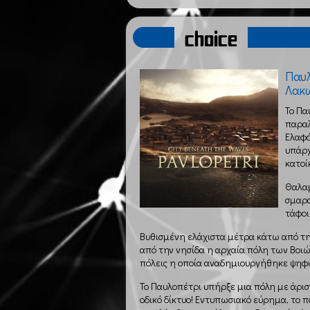
choice
Παυλ
Λακ
Το Πα
παραλ
Ελαφό
υπάρχ
κατοί
Θαλαμ
σμαρα
τάφοι
Βυθισμένη ελάχιστα μέτρα κάτω από τη
από την νησίδα η αρχαία πόλη των Βοιών
πόλεις η οποία αναδημιουργήθηκε ψηφι
Το Παυλοπέτρι υπήρξε μια πόλη με άρι
οδικό δίκτυο! Εντυπωσιακό εύρημα, το 