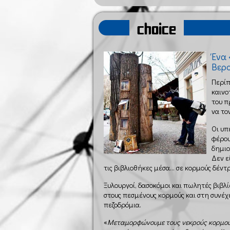
choice
Ένα 
Βερο
Περίπ
καινο
του π
να το
Οι υπ
φέρου
δημιο
Δεν ε
τις βιβλιοθήκες μέσα… σε κορμούς δέντ
Ξυλουργοί, δασοκόμοι και πωλητές βιβλ
στους πεσμένους κορμούς και στη συνέ
πεζοδρόμια.
«
Μεταμορφώνουμε τους νεκρούς κορμού